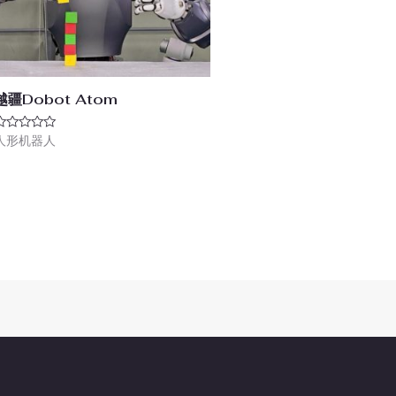
越疆Dobot Atom
评
人形机器人
分
&sol;