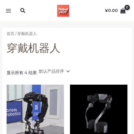
跳
MAIN
搜
至
¥
0.00
MENU
索
内
容
首页
/ 穿戴机器人
穿戴机器人
显示所有 4 结果