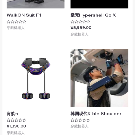
WalkON Suit F1
极壳Hypershell Go X
穿戴机器人
¥
8,999.00
评
评
分
分
穿戴机器人
0
0
&sol;
&sol;
5
5
肯綮π
韩国现代X-ble Shoulder
¥
1,396.00
穿戴机器人
评
评
分
分
穿戴机器人
0
0