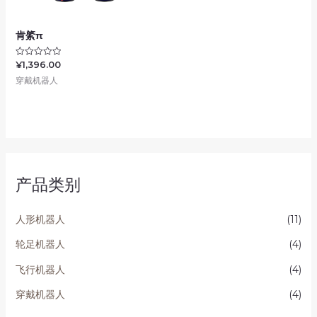
肯綮π
¥
1,396.00
评
分
穿戴机器人
0
&sol;
5
产品类别
人形机器人
(11)
轮足机器人
(4)
飞行机器人
(4)
穿戴机器人
(4)