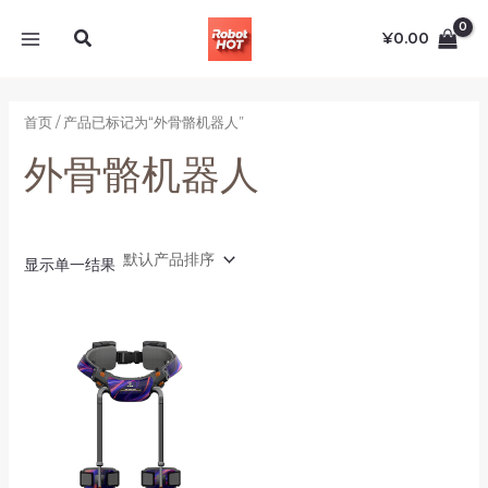
跳
MAIN
搜
至
¥
0.00
MENU
索
内
容
首页
/ 产品已标记为“外骨骼机器人”
外骨骼机器人
显示单一结果