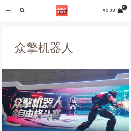
跳
MAIN
搜
至
¥
0.00
MENU
索
内
容
众擎机器人